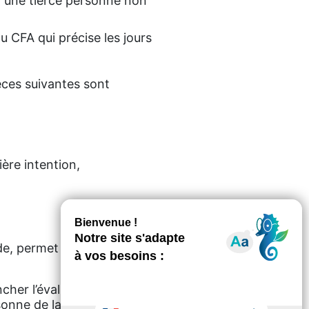
ar une tierce personne non
 CFA qui précise les jours
èces suivantes sont
re intention,
nde, permet de déclencher le
her l’évaluation du dossier
rsonne de la MDPH en