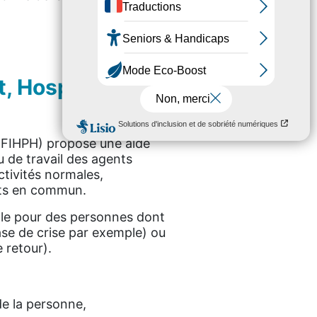
, Hospitalière,
 (FIHPH) propose une aide
u de travail des agents
ctivités normales,
orts en commun.
ple pour des personnes dont
ase de crise par exemple) ou
e retour).
de la personne,