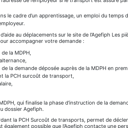
t l’adresse de l’employeur si le transport est assuré p
ns le cadre d’un apprentissage, un emploi du temps du
’employeur.
’aide au déplacements sur le site de l’Agefiph Les pi
 pour accompagner votre demande :
H de la MDPH,
alternance,
n de la demande déposée auprès de la MDPH en premiè
nt la PCH surcoût de transport,
laire,
 MDPH, qui finalise la phase d’instruction de la dema
du dossier Agefiph.
dant la PCH Surcoût de transports, permet de déclenc
est également possible que l’Agefiph contacte une pe