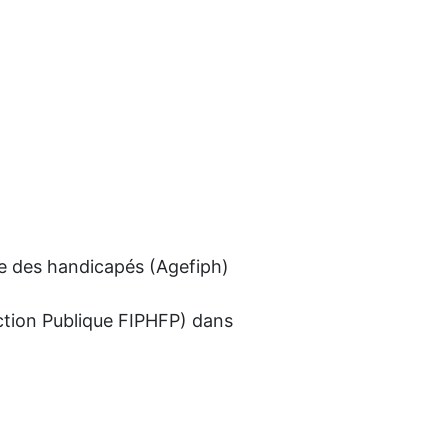
Se soigner
l’emploi
 lieu de travail ou
 entre le domicile et les
lle des handicapés (Agefiph)
ction Publique FIPHFP) dans