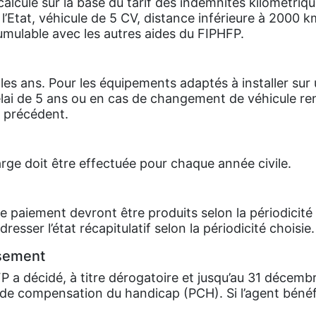
calculé sur la base du tarif des indemnités kilométriq
l’Etat, véhicule de 5 CV, distance inférieure à 2000 km
 cumulable avec les autres aides du FIPHFP.
les ans. Pour les équipements adaptés à installer sur u
lai de 5 ans ou en cas de changement de véhicule ren
u précédent.
ge doit être effectuée pour chaque année civile.
le paiement devront être produits selon la périodicité c
resser l’état récapitulatif selon la périodicité choisie.
rsement
 a décidé, à titre dérogatoire et jusqu’au 31 décembr
 de compensation du handicap (PCH). Si l’agent bénéfi