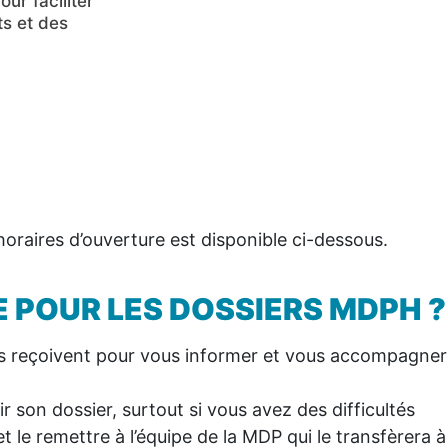
our faciliter
professionnel
établissement médico-
sports
ts et des
Etre indemnisé en tant que parent
social
Se renseigner sur l’habitat
is de
inclusif
agé
s faire accompagner pour remplir votre dossier MDP
as
il départemental vous accueillent ! L’occasion de re
une aide personnalisée pour vos démarches administra
horaires d’ouverture est disponible ci-dessous.
E POUR LES DOSSIERS MDPH ?
 reçoivent pour vous informer et vous accompagner 
r son dossier, surtout si vous avez des difficultés
 et le remettre à l’équipe de la MDP qui le transfèrera