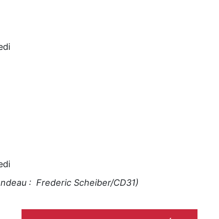
edi
edi
bandeau : Frederic Scheiber/CD31)