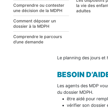
Le suivi de la scolarité
Les dispositifs p
Etre accompagné dans sa
Comprendre ou contester
Travailler en milieu ordinaire ou adapté
Utiliser les tran
la vie des enfan
vie sociale (SAVS,
L’instruction à distance
une décision de la MDPH
adaptés
adultes
SAMSAH)
Se déplacer vers son lieu de travail
17 juin 2026
Les aides à la scolarisation qui dépendent de la
Comment déposer un
Obtenir un perm
Assurer les dépenses de la
MDPH
Préparer et vivre sa retraite
dossier à la MDPH
conduire amén
vie courante
Vous avez besoin de vou
Les aides à la scolarisation qui ne dépendent p
Travailler en milieu protégé (ESAT)
Comprendre le parcours
proximité (MDP) du Conse
Acheter ou louer des aides
de la MDPH
d’une demande
professionnels et avoir 
techniques
MDPH.
Le planning des jours et 
BESOIN D’AID
Les agents des MDP vous
du dossier MDPH.
être aidé pour rempli
vérifier son dossier